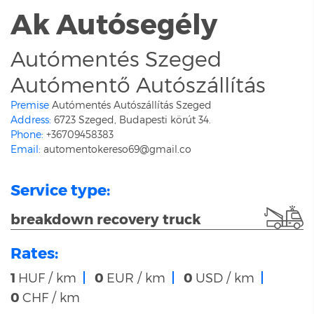
Ak Autósegély
Autómentés Szeged
Autómentő Autószállítás
Premise
Autómentés Autószállítás Szeged
Address:
6723 Szeged, Budapesti körút 34.
Phone:
+36709458383
Email:
automentokereso69@gmail.co
Service type:
breakdown recovery truck
Rates:
1
HUF / km
0
EUR / km
0
USD / km
0
CHF / km