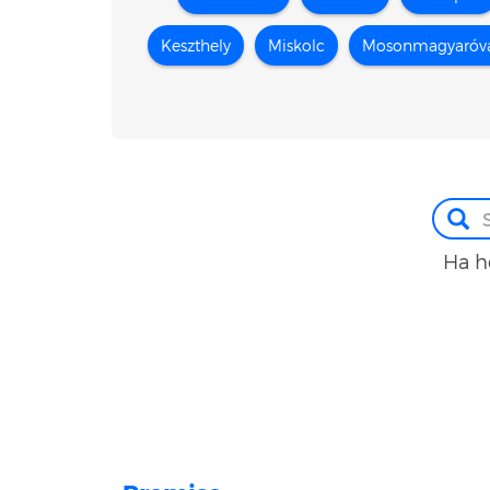
Keszthely
Miskolc
Mosonmagyaróv
Ha h