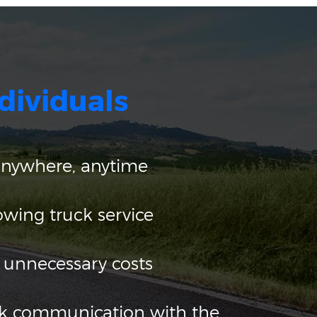
dividuals
anywhere, anytime
owing truck service
 unnecessary costs
ck communication with the