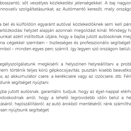
bosszantó, sőt veszélyes közlekedési jelenségekkel. A baj nagy
novatív szolgáltatásunkat, az Autómentő keresőt, mely országos
bel és külföldön egyaránt autóval közlekedőknek sem kell pánikb
artózkodási helyzet alapján azonnali megoldást kínál. Mindegy há
unkat azért indítottuk útjára, hogy a bajba jutott autósoknak meg
a cégekkel szemben – tisztességes és professzionális segítséget
ambol – minden egyes perc számít, így legyen szó országon belüli, 
egélyszolgálatunk megkísérli a helyszínen helyreállítani a prob
m történik teljes körű gépkocsijavítás, pusztán kisebb beavatkozás
ás, az akkumulátor csere, a kerékcsere vagy az izzócsere, stb. Fé
udunk segítséget nyújtani.
jba jutott autósnak, garantálni tudjuk, hogy az éjjel-nappal elé
doskodnak arról, hogy a lehető legrövidebb időn belül a hely
sításáról, hajószállításról, az autó árokból mentéséről, ránk számít
san nyújtsunk segítséget.