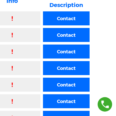
Info
Description
!
Contact
!
Contact
!
Contact
!
Contact
!
Contact
!
Contact
+36709458383