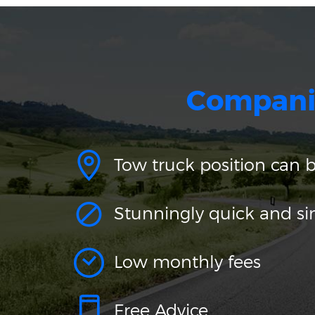
Compani
Tow truck position can 
Stunningly quick and s
Low monthly fees
Free Advice