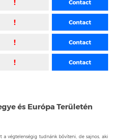
!
Contact
!
Contact
!
Contact
!
Contact
gye és Európa Területén
t a végtelenségig tudnánk bővíteni, de sajnos, aki