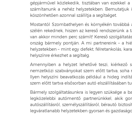
gépjárművel közlekedik, tisztában van ezekkel a 
számítanunk a nehéz helyzetekben. Bemutatjuk in
köszönhetően azonnal szállítja a segítséget.
Mostantól Szombathelyen és környékén továbbá a 
szélén rekednek, hiszen az kereső rendszerünk a t
van akkor minden perc számít! Kereső szolgáltatás
ország bármely pontján. A mi partnereink – a hién
helyzetekben – mint egy defekt, félretankolás, kar
helyszínre érkezhet a segítség.
Amennyiben a helyzet lehetővé teszi, kiérkező s
nemzetközi szabványokat szem előtt tartva, soha ne
Ilyen helyszíni beavatkozás például a hideg indít
szem előtt tartva elsősorban autó elszállításában t
Bármely szolgáltatásunkra is legyen szüksége a ba
legközelebbi autómentő partnerünkkel, akik gon
autószállításról, személyszállításról, bérautó bizto
legváratlanabb helyzetekben gyorsan és gazdaságo