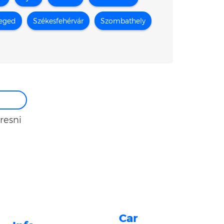
eged
Székesfehérvár
Szombathely
resni
Car