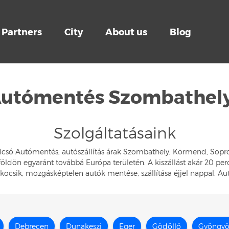
Partners
City
About us
Blog
Autómentés Szombathel
Szolgáltatásaink
Olcsó Autómentés, autószállítás árak Szombathely, Körmend, Sopr
dön egyaránt továbbá Európa területén. A kiszállást akár 20 perc
kocsik, mozgásképtelen autók mentése, szállítása éjjel nappal. 
Debrecen
Dunakeszi
Eger
Gödöllő
Gyöngyö