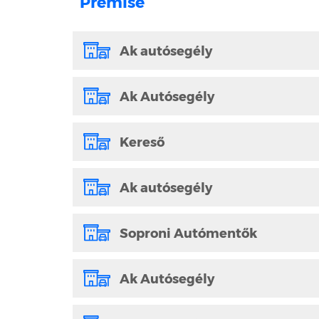
Premise
Ak autósegély
Ak Autósegély
Kereső
Ak autósegély
Soproni Autómentők
Ak Autósegély