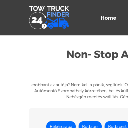
Home
Non- Stop 
Lerobbant az autója? Nem kell a pánik, segítünk! 
Autómentő Szombathely körzetében, bel és külföl
Nehézgép mentés-szállítás. Gép
Békéscsaba
Budaörs
Budapest