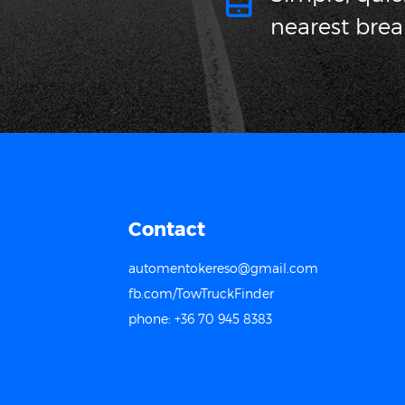
nearest bre
Contact
automentokereso@gmail.com
fb.com/TowTruckFinder
phone: +36 70 945 8383