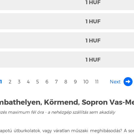
1 HUF
1 HUF
1 HUF
1 HUF
1
2
3
4
5
6
7
8
9
10
11
Next
bathelyen, Körmend, Sopron Vas-Me
ezés maximum fél óra - a nehézgép szállítás sem akadály
 állapotú útburkolatok, vagy váratlan műszaki meghibásodás? A sor