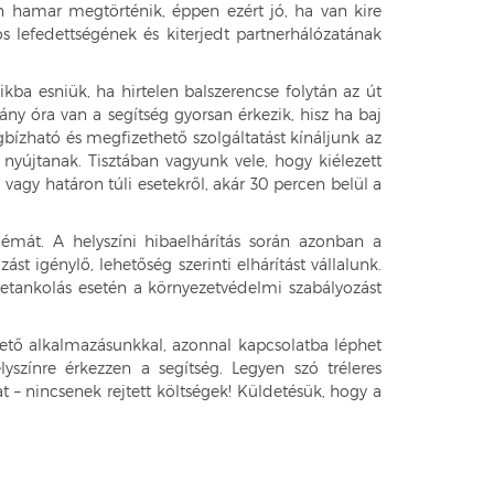
on hamar megtörténik, éppen ezért jó, ha van kire
 lefedettségének és kiterjedt partnerhálózatának
a esniük, ha hirtelen balszerencse folytán az út
ny óra van a segítség gyorsan érkezik, hisz ha baj
bízható és megfizethető szolgáltatást kínáljunk az
 nyújtanak. Tisztában vagyunk vele, hogy kiélezett
vagy határon túli esetekről, akár 30 percen belül a
lémát. A helyszíni hibaelhárítás során azonban a
t igénylő, lehetőség szerinti elhárítást vállalunk.
lretankolás esetén a környezetvédelmi szabályozást
rhető alkalmazásunkkal, azonnal kapcsolatba léphet
színre érkezzen a segítség. Legyen szó tréleres
hat – nincsenek rejtett költségek! Küldetésük, hogy a