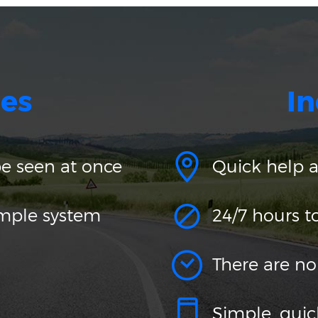
es
In
be seen at once
Quick help 
imple system
24/7 hours t
There are no
Simple, qui