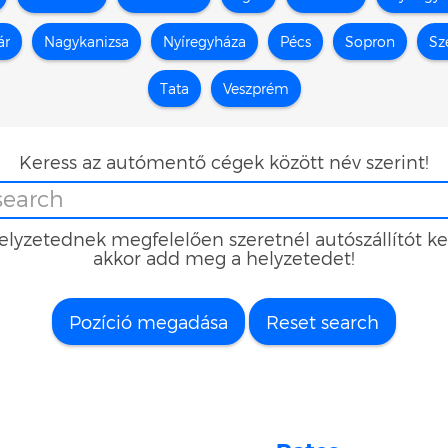
ár
Nagykanizsa
Nyíregyháza
Pécs
Sopron
Sz
Tata
Veszprém
Keress az autómentő cégek között név szerint!
elyzetednek megfelelően szeretnél autószállítót ke
akkor add meg a helyzetedet!
Pozíció megadása
Reset search