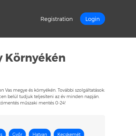
Registration
Login
y Környékén
on Vas megye és környékén. További szolgáltatások:
en belül tudjuk teljesíteni az év minden napján.
Autómentés műszaki mentés 0-24!
s
Győr
Hatvan
Kecskemét