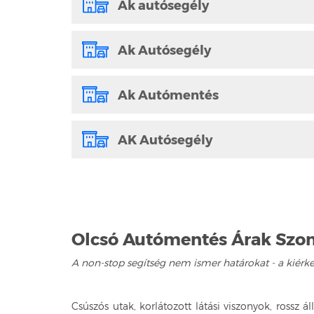
Ak autósegély
Ak Autósegély
Ak Autómentés
AK Autósegély
Olcsó Autómentés Árak Szom
A non-stop segítség nem ismer határokat - a kiérk
Csúszós utak, korlátozott látási viszonyok, rossz